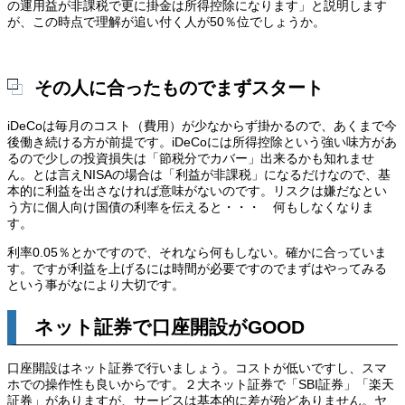
の運用益が非課税で更に掛金は所得控除になります」と説明します
が、この時点で理解が追い付く人が50％位でしょうか。
その人に合ったものでまずスタート
iDeCoは毎月のコスト（費用）が少なからず掛かるので、あくまで今
後働き続ける方が前提です。iDeCoには所得控除という強い味方があ
るので少しの投資損失は「節税分でカバー」出来るかも知れませ
ん。とは言えNISAの場合は「利益が非課税」になるだけなので、基
本的に利益を出さなければ意味がないのです。リスクは嫌だなとい
う方に個人向け国債の利率を伝えると・・・ 何もしなくなりま
す。
利率0.05％とかですので、それなら何もしない。確かに合っていま
す。ですが利益を上げるには時間が必要ですのでまずはやってみる
という事がなにより大切です。
ネット証券で口座開設がGOOD
口座開設はネット証券で行いましょう。コストが低いですし、スマ
ホでの操作性も良いからです。２大ネット証券で「SBI証券」「楽天
証券」がありますが、サービスは基本的に差が殆どありません。ヤ