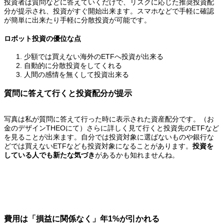
投資者は質問などに答えていくだけで、リスクに応じた推奨投資配
分が提示され、投資がすぐ開始出来ます。スマホなどで手軽に確認
が簡単に出来たり手軽に分散投資が可能です。
ロボット投資の優位な点
少額では買えない海外のETFへ投資が出来る
自動的に分散投資をしてくれる
人間の感情を無くして投資出来る
質問に答えて行くと投資配分が提示
写真は私が質問に答えて行った時に表示された資産配分です。（お
金のデザインTHEOにて）さらに詳しく見て行くと投資先のETFなど
を見ることが出来ます。自分では投資対象に選ばないものや銀行な
どでは買えないETFなども投資対象になることがあります。
投資を
している人でも新たな気づき
があるかも知れませんね。
費用は「損益に関係なく」年1%が引かれる