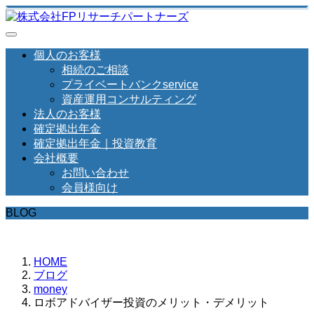
個人のお客様
相続のご相談
プライベートバンクservice
資産運用コンサルティング
法人のお客様
確定拠出年金
確定拠出年金｜投資教育
会社概要
お問い合わせ
会員様向け
BLOG
HOME
ブログ
money
ロボアドバイザー投資のメリット・デメリット