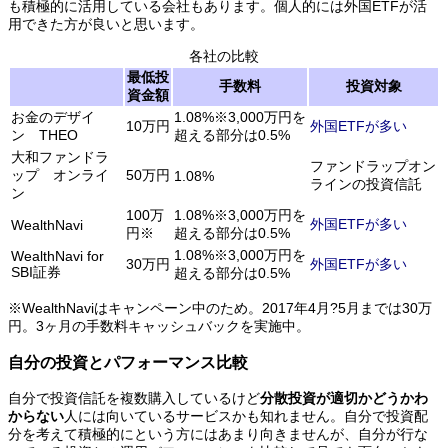
も積極的に活用している会社もあります。個人的には外国ETFが活
用できた方が良いと思います。
各社の比較
最低投
手数料
投資対象
資金額
お金のデザイ
1.08%※3,000万円を
10万円
外国ETFが多い
ン THEO
超える部分は0.5%
大和ファンドラ
ファンドラップオン
ップ オンライ
50万円
1.08%
ラインの投資信託
ン
100万
1.08%※3,000万円を
外国ETFが多い
WealthNavi
円※
超える部分は0.5%
1.08%※3,000万円を
WealthNavi for
30万円
外国ETFが多い
SBI証券
超える部分は0.5%
※WealthNaviはキャンペーン中のため。2017年4月?5月までは30万
円。3ヶ月の手数料キャッシュバックを実施中。
自分の投資とパフォーマンス比較
自分で投資信託を複数購入しているけど
分散投資が適切かどうかわ
からない
人には向いているサービスかも知れません。自分で投資配
分を考えて積極的にという方にはあまり向きませんが、自分が行な