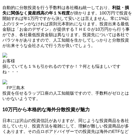
自動的に分散投資を行う手数料は各社概ね統一しており、
利益・損
失に関係なく資産残高の年１％程度
が掛かります。100万円で投資を
開始すれば年1万円ですから決して安いとは言えません。常に1%以
上のリターンがなければ原則元本割れになります。投資出来る最低
金額は「お金のデザイン」が提供するＴＨＥＯが10万円から行う事
ができ、各社最低投資金額は異なります。投資先については各社で
バラツキがありますので、人工知能を生かしてしっかりと分散投資
が出来そうな会社さんで行う方が良いでしょう。
お客様
損していても１％も引かれるのですか！？何とも悩ましいです
ね・・・
FP三島木
投資を任せるラップ口座の人工知能版ですので、手数料がゼロとは
いかないようです。
10万円から本格的な海外分散投資が魅力
日本には沢山の投資信託がありますが、同じような投資商品を各社
出していたり、投資方法を複雑にして、理解が難しい投資商品が多
くあります。その点ロボアドバイザーでの投資先は海外のETFなど