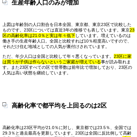
生産年齢人口のみが増加
上図は年齢別の人口割合を日本全国、東京都、東京23区で比較した
ものです。23区については直近3年の推移でも表しています。東京
23
区の高齢化率は21.0％と実は年々低下
しています。増えているのは
働き手の生産年齢人口。全国と比較すれば10％程度高いですので、
それだけ住む地域としての人気が裏付けされています。
ただ、年少人口は全国と比較して年々悪くなっています。
23区に家
は買うが子供は作らないというご家庭が増えている
事が読み取れま
す。また23区すべての区で世帯数は前年比で増加しており、23区の
人気は高い状態を継続しています。
高齢化率で都平均を上回るのは2区
高齢化率は23区平均が21.0％に対し、東京都では23.5％、全国では
29.3％と過去最高を更新しています。23区は全国に反比例して高齢