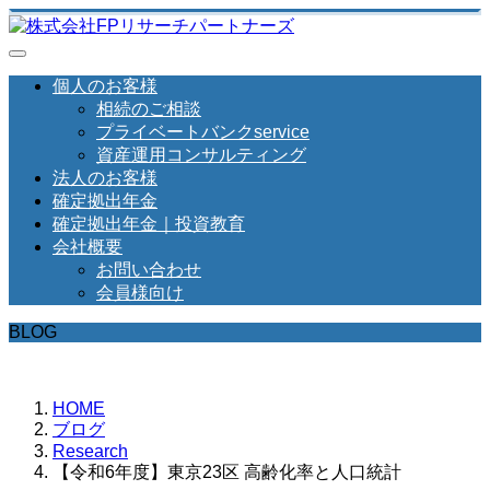
個人のお客様
相続のご相談
プライベートバンクservice
資産運用コンサルティング
法人のお客様
確定拠出年金
確定拠出年金｜投資教育
会社概要
お問い合わせ
会員様向け
BLOG
HOME
ブログ
Research
【令和6年度】東京23区 高齢化率と人口統計