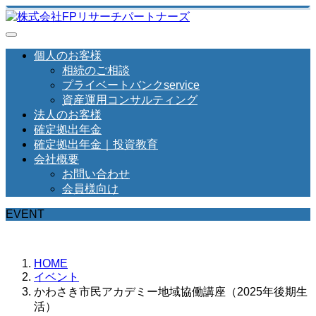
個人のお客様
相続のご相談
プライベートバンクservice
資産運用コンサルティング
法人のお客様
確定拠出年金
確定拠出年金｜投資教育
会社概要
お問い合わせ
会員様向け
EVENT
HOME
イベント
かわさき市民アカデミー地域協働講座（2025年後期生
活）